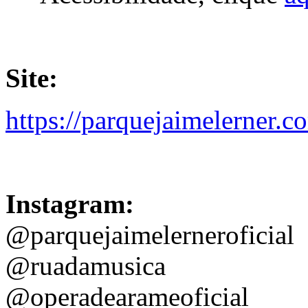
Site:
https://parquejaimelerner.c
Instagram:
@parquejaimelerneroficial
@ruadamusica
@operadearameoficial