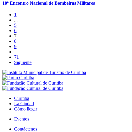
10º Encontro Nacional de Bombeiras Militares
1
...
5
6
7
8
9
...
71
Siguiente
Curitiba
La Ciudad
Cómo llegar
Eventos
Contáctenos