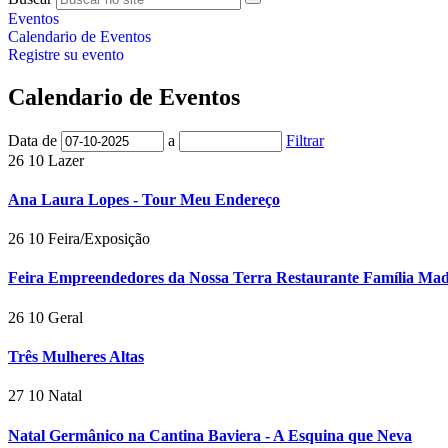
Eventos
Calendario de Eventos
Registre su evento
Calendario de Eventos
Data de
a
Filtrar
26
10
Lazer
Ana Laura Lopes - Tour Meu Endereço
26
10
Feira/Exposição
Feira Empreendedores da Nossa Terra Restaurante Família Mad
26
10
Geral
Três Mulheres Altas
27
10
Natal
Natal Germânico na Cantina Baviera - A Esquina que Neva