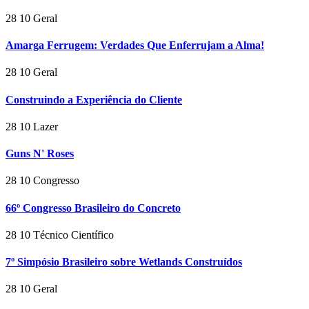
28
10
Geral
Amarga Ferrugem: Verdades Que Enferrujam a Alma!
28
10
Geral
Construindo a Experiência do Cliente
28
10
Lazer
Guns N' Roses
28
10
Congresso
66º Congresso Brasileiro do Concreto
28
10
Técnico Científico
7º Simpósio Brasileiro sobre Wetlands Construídos
28
10
Geral