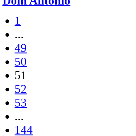
Dom Antônio
1
...
49
50
51
52
53
...
144