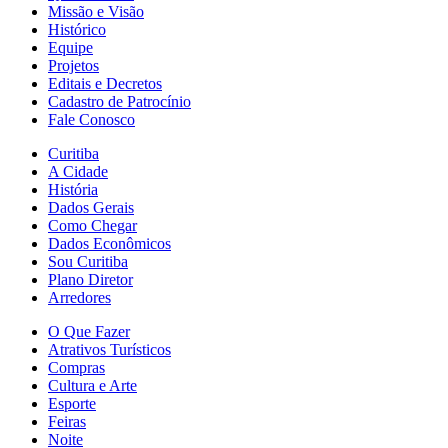
Missão e Visão
Histórico
Equipe
Projetos
Editais e Decretos
Cadastro de Patrocínio
Fale Conosco
Curitiba
A Cidade
História
Dados Gerais
Como Chegar
Dados Econômicos
Sou Curitiba
Plano Diretor
Arredores
O Que Fazer
Atrativos Turísticos
Compras
Cultura e Arte
Esporte
Feiras
Noite