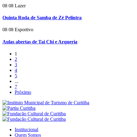
08
08
Lazer
Quinta Roda de Samba de Zé Pelintra
08
08
Esportivo
Aulas abertas de Tai Chi e Arqueria
1
2
3
4
5
...
7
Próximo
Institucional
Quem Somos