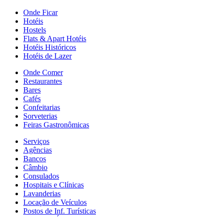
Onde Ficar
Hotéis
Hostels
Flats & Apart Hotéis
Hotéis Históricos
Hotéis de Lazer
Onde Comer
Restaurantes
Bares
Cafés
Confeitarias
Sorveterias
Feiras Gastronômicas
Serviços
Agências
Bancos
Câmbio
Consulados
Hospitais e Clínicas
Lavanderias
Locação de Veículos
Postos de Inf. Turísticas