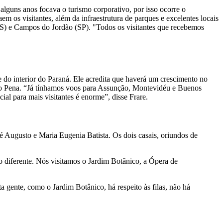
lguns anos focava o turismo corporativo, por isso ocorre o
em os visitantes, além da infraestrutura de parques e excelentes locais
(RS) e Campos do Jordão (SP). "Todos os visitantes que recebemos
e do interior do Paraná. Ele acredita que haverá um crescimento no
onso Pena. “Já tínhamos voos para Assunção, Montevidéu e Buenos
ial para mais visitantes é enorme”, disse Frare.
sé Augusto e Maria Eugenia Batista. Os dois casais, oriundos de
 diferente. Nós visitamos o Jardim Botânico, a Ópera de
gente, como o Jardim Botânico, há respeito às filas, não há