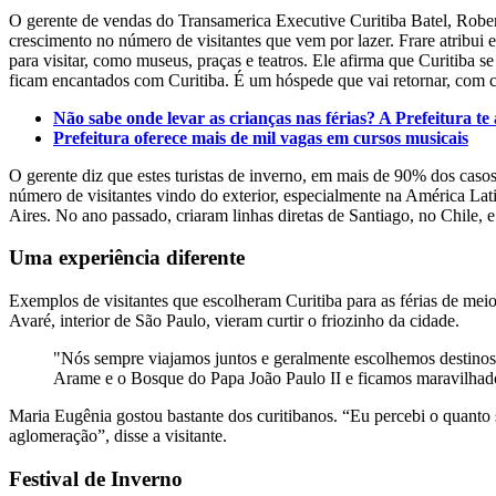
O gerente de vendas do Transamerica Executive Curitiba Batel, Robert
crescimento no número de visitantes que vem por lazer. Frare atribui e
para visitar, como museus, praças e teatros. Ele afirma que Curitib
ficam encantados com Curitiba. É um hóspede que vai retornar, com c
Não sabe onde levar as crianças nas férias? A Prefeitura te
Prefeitura oferece mais de mil vagas em cursos musicais
O gerente diz que estes turistas de inverno, em mais de 90% dos casos
número de visitantes vindo do exterior, especialmente na América La
Aires. No ano passado, criaram linhas diretas de Santiago, no Chile, e
Uma experiência diferente
Exemplos de visitantes que escolheram Curitiba para as férias de mei
Avaré, interior de São Paulo, vieram curtir o friozinho da cidade.
"Nós sempre viajamos juntos e geralmente escolhemos destinos 
Arame e o Bosque do Papa João Paulo II e ficamos maravilhado
Maria Eugênia gostou bastante dos curitibanos. “Eu percebi o quanto
aglomeração”, disse a visitante.
Festival de Inverno