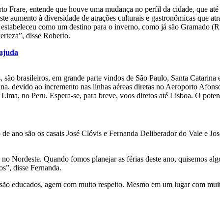
o Frare, entende que houve uma mudança no perfil da cidade, que até a
ste aumento à diversidade de atrações culturais e gastronômicas que atra
a se estabeleceu como um destino para o inverno, como já são Gramado 
erteza”, disse Roberto.
 ajuda
, são brasileiros, em grande parte vindos de São Paulo, Santa Catarina 
tina, devido ao incremento nas linhas aéreas diretas no Aeroporto Af
 Lima, no Peru. Espera-se, para breve, voos diretos até Lisboa. O potenc
o de ano são os casais José Clóvis e Fernanda Deliberador do Vale e Jo
no Nordeste. Quando fomos planejar as férias deste ano, quisemos algo
s”, disse Fernanda.
 são educados, agem com muito respeito. Mesmo em um lugar com muita 