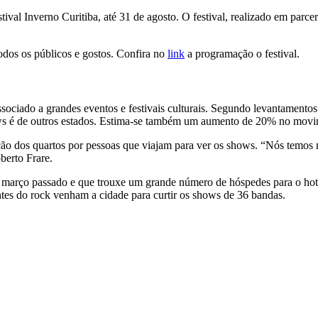
stival Inverno Curitiba, até 31 de agosto. O festival, realizado em parce
odos os públicos e gostos. Confira no
link
a programação o festival.
ociado a grandes eventos e festivais culturais. Segundo levantamentos
ws é de outros estados. Estima-se também um aumento de 20% no movime
o dos quartos por pessoas que viajam para ver os shows. “Nós temos 
oberto Frare.
arço passado e que trouxe um grande número de hóspedes para o hotel.
ntes do rock venham a cidade para curtir os shows de 36 bandas.