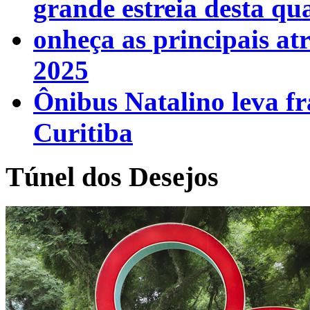
grande estreia desta qua
onheça as principais at
2025
Ônibus Natalino leva fr
Curitiba
Túnel dos Desejos