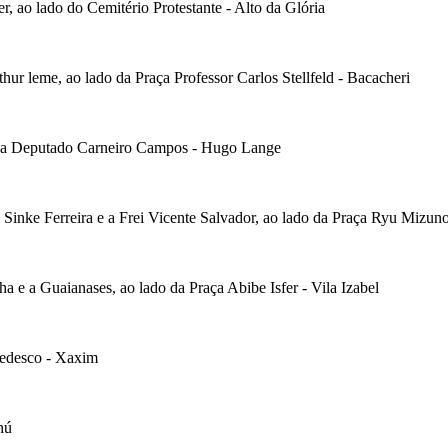
, ao lado do Cemitério Protestante - Alto da Glória
hur leme, ao lado da Praça Professor Carlos Stellfeld - Bacacheri
r e a Deputado Carneiro Campos - Hugo Lange
 Sinke Ferreira e a Frei Vicente Salvador, ao lado da Praça Ryu Mizun
a e a Guaianases, ao lado da Praça Abibe Isfer - Vila Izabel
 Tedesco - Xaxim
hú