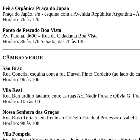
Feira Orgânica Praça do Japão
Praça do Japão, s/n - esquina com a Avenida República Argentina - 
Horário: 7h às 12h
Ponto de Pescado Boa Vista
Av. Paraná, 3600 – Rua da Cidadania Boa Vista
Horário: 8h às 17h Sábado, das 7h às 13h
CÂMBIO VERDE
São Braz
Rua Concriz, esquina com a rua Durval Pinto Cordeiro (ao lado do ca
Horário: 9h às 10h
Vila Real
Rua Bernardino Iatauro, entre as ruas Ac. Nadir Fresa e Olivia G. Fr
Horário: 10h às 11h
Nossa Senhora das Graças
Rua Rosa Tortato, em frente ao Colégio Estadual Professora Izabel L
Horário: 9h às 10h
Vila Pompeia
Rua Francisco Sarot, entre as ruas Flávio Bonat e Francisca Ferreira