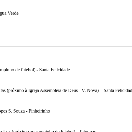
Água Verde
mpinho de futebol) - Santa Felicidade
eitas (próximo à Igreja Assembleia de Deus - V. Nova) - Santa Felicida
opes S. Souza - Pinheirinho
 da Luz (próximo ao campinho de futebol) - Tatuquara