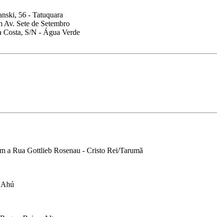
anski, 56 - Tatuquara
m Av. Sete de Setembro
Da Costa, S/N - Água Verde
m a Rua Gottlieb Rosenau - Cristo Rei/Tarumã
- Ahú