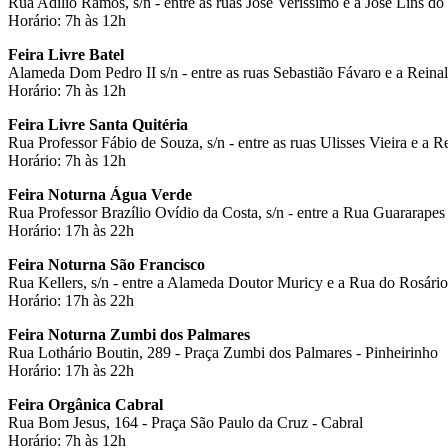
Rua Adílio Ramos, s/n - entre as ruas José Veríssimo e a José Lins do
Horário: 7h às 12h
Feira Livre Batel
Alameda Dom Pedro II s/n - entre as ruas Sebastião Fávaro e a Reina
Horário: 7h às 12h
Feira Livre Santa Quitéria
Rua Professor Fábio de Souza, s/n - entre as ruas Ulisses Vieira e a R
Horário: 7h às 12h
Feira Noturna Água Verde
Rua Professor Brazílio Ovídio da Costa, s/n - entre a Rua Guararape
Horário: 17h às 22h
Feira Noturna São Francisco
Rua Kellers, s/n - entre a Alameda Doutor Muricy e a Rua do Rosário,
Horário: 17h às 22h
Feira Noturna Zumbi dos Palmares
Rua Lothário Boutin, 289 - Praça Zumbi dos Palmares - Pinheirinho
Horário: 17h às 22h
Feira Orgânica Cabral
Rua Bom Jesus, 164 - Praça São Paulo da Cruz - Cabral
Horário: 7h às 12h