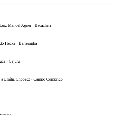
a Luiz Manoel Agner - Bacacheri
ldo Hecke - Barreirinha
huca - Cajuru
 e a Emília Chopacz - Campo Comprido