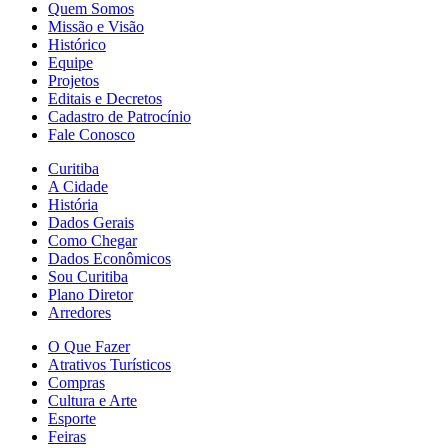
Quem Somos
Missão e Visão
Histórico
Equipe
Projetos
Editais e Decretos
Cadastro de Patrocínio
Fale Conosco
Curitiba
A Cidade
História
Dados Gerais
Como Chegar
Dados Econômicos
Sou Curitiba
Plano Diretor
Arredores
O Que Fazer
Atrativos Turísticos
Compras
Cultura e Arte
Esporte
Feiras