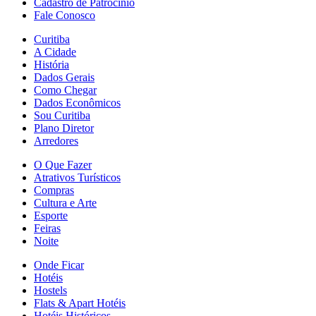
Cadastro de Patrocínio
Fale Conosco
Curitiba
A Cidade
História
Dados Gerais
Como Chegar
Dados Econômicos
Sou Curitiba
Plano Diretor
Arredores
O Que Fazer
Atrativos Turísticos
Compras
Cultura e Arte
Esporte
Feiras
Noite
Onde Ficar
Hotéis
Hostels
Flats & Apart Hotéis
Hotéis Históricos