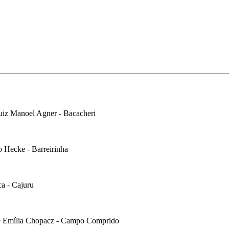
Luiz Manoel Agner - Bacacheri
o Hecke - Barreirinha
ca - Cajuru
 e Emília Chopacz - Campo Comprido