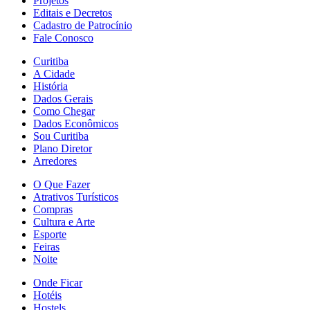
Projetos
Editais e Decretos
Cadastro de Patrocínio
Fale Conosco
Curitiba
A Cidade
História
Dados Gerais
Como Chegar
Dados Econômicos
Sou Curitiba
Plano Diretor
Arredores
O Que Fazer
Atrativos Turísticos
Compras
Cultura e Arte
Esporte
Feiras
Noite
Onde Ficar
Hotéis
Hostels