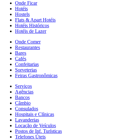
Onde Ficar
Hotéis
Hostels
Flats & Apart Hotéis
Hotéis Históricos
Hotéis de Lazer
Onde Comer
Restaurantes
Bares
Cafés
Confeitarias
Sorveterias
Feiras Gastronômicas
Serviços
Agências
Bancos
Câmbio
Consulados
Hospitais e Clínicas
Lavanderias
Locação de Veículos
Postos de Inf. Turísticas
Telefones Úteis